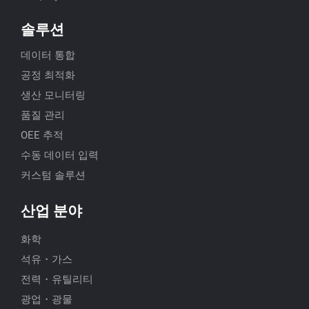
솔루션
데이터 통합
공정 최적화
생산 모니터링
품질 관리
OEE 추적
수동 데이터 입력
커스텀 솔루션
산업 분야
화학
석유・가스
전력・유틸리티
광업・광물