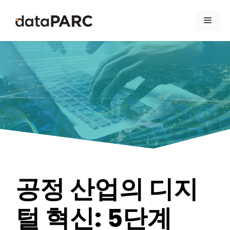
컨텐츠로 건너뛰기
메뉴
공정 산업의 디지
털 혁신: 5단계