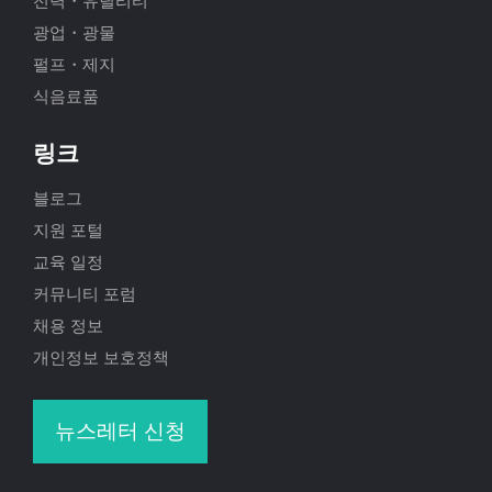
전력・유틸리티
광업・광물
펄프・제지
식음료품
링크
블로그
지원 포털
교육 일정
커뮤니티 포럼
채용 정보
개인정보 보호정책
뉴스레터 신청