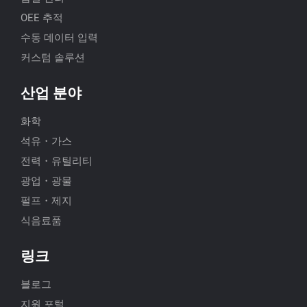
OEE 추적
수동 데이터 입력
커스텀 솔루션
산업 분야
화학
석유・가스
전력・유틸리티
광업・광물
펄프・제지
식음료품
링크
블로그
지원 포털