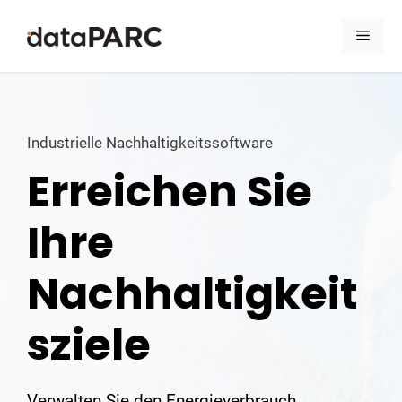
Zum Inhalt springen
Men
Industrielle Nachhaltigkeitssoftware​
Erreichen Sie
Ihre
Nachhaltigkeit
sziele​
Verwalten Sie den Energieverbrauch,