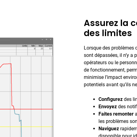
Assurez la c
des limites
Lorsque des problèmes de
sont dépassées, il n’y a
opérateurs ou le person
de fonctionnement, perme
minimise l’impact enviro
potentiels avant qu’ils n
Configurez
des l
Envoyez
des noti
Faites remonter
a
les problèmes son
Naviguez
rapidem
disponible pour ide