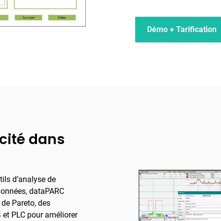
Démo + Tarification
acité dans
tils d’analyse de
s données, dataPARC
de Pareto, des
 et PLC pour améliorer