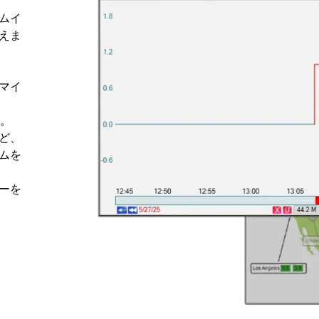
ムイ
えま
マイ
信。
ど、
ムを
ーを