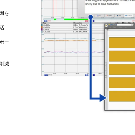
因を
活
ポー
削減