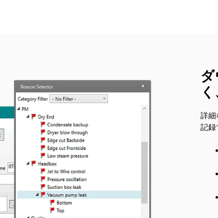
ダ
く
詳細
記録