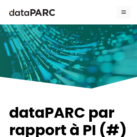
Aller au contenu
Men
dataPARC par
rapport à PI (#)