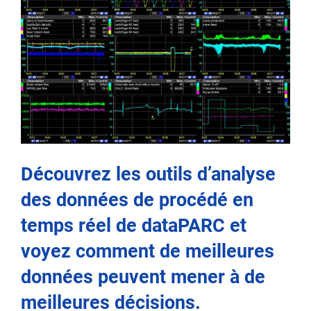
Découvrez les outils d’analyse
des données de procédé en
temps réel de dataPARC et
voyez comment de meilleures
données peuvent mener à de
meilleures décisions.