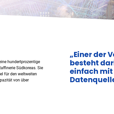
„Einer der 
besteht dari
 eine hundertprozentige
affinerie Südkoreas. Sie
einfach mi
el für den weltweiten
Datenquelle
apazität von über