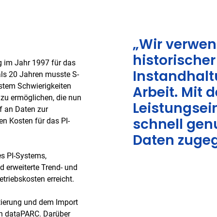
„Wir verwen
historischer
ng im Jahr 1997 für das
Instandhalt
ls 20 Jahren musste S-
ystem Schwierigkeiten
Arbeit. Mit d
 zu ermöglichen, die nun
Leistungsei
rf an Daten zur
schnell genu
n Kosten für das PI-
Daten zugeg
es PI-Systems,
d erweiterte Trend- und
triebskosten erreicht.
rtierung und dem Import
in dataPARC. Darüber