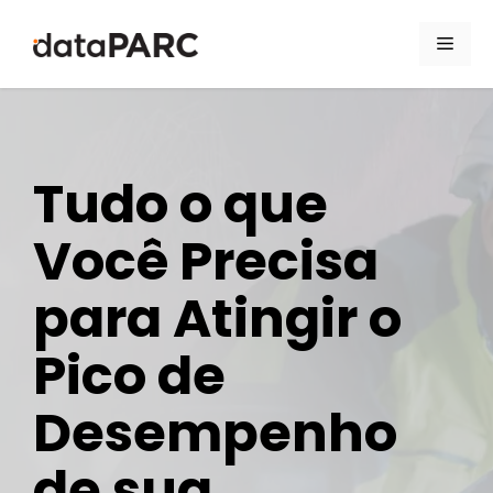
Pular para o conteúdo
Men
Tudo o que
Você Precisa
para Atingir o
Pico de
Desempenho
de sua