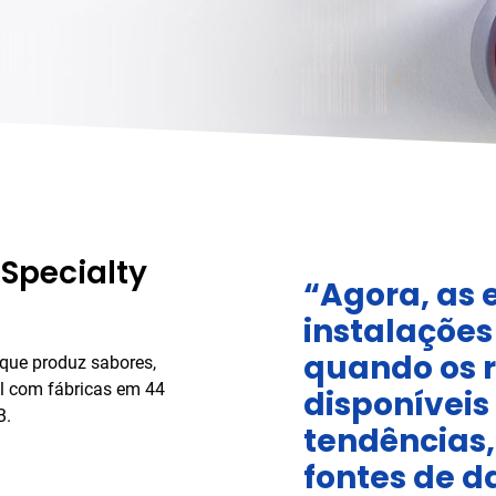
Specialty
“Agora, as
instalaçõe
quando os r
que produz sabores,
l com fábricas em 44
disponíveis
B.
tendências,
fontes de d