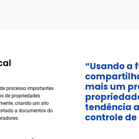
cal
“Usando a 
compartilh
mais um pr
 de processo importantes
propriedade
os de propriedades
ente, criando um silo
tendência 
limitado a documentos do
controle de
peradores: