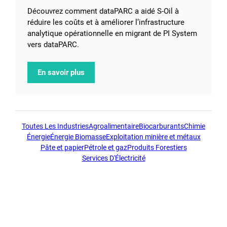
Découvrez comment dataPARC a aidé S-Oil à
réduire les coûts et à améliorer l’infrastructure
analytique opérationnelle en migrant de PI System
vers dataPARC.
En savoir plus
Toutes Les Industries
Agroalimentaire
Biocarburants
Chimie
Énergie
Énergie Biomasse
Exploitation minière et métaux
Pâte et papier
Pétrole et gaz
Produits Forestiers
Services D'Électricité