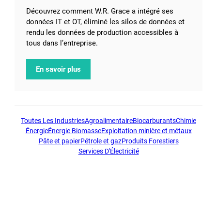
Découvrez comment W.R. Grace a intégré ses
données IT et OT, éliminé les silos de données et
rendu les données de production accessibles à
tous dans l’entreprise.
En savoir plus
Toutes Les Industries
Agroalimentaire
Biocarburants
Chimie
Énergie
Énergie Biomasse
Exploitation minière et métaux
Pâte et papier
Pétrole et gaz
Produits Forestiers
Services D'Électricité