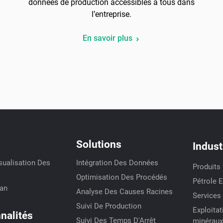
données de production accessibles à tous dans
l’entreprise.
En savoir plus
Solutions
Indust
sualisation Des
Intégration Des Données
Produits
Optimisation Des Procédés
Pétrole 
ian
Analyse Des Causes Racines
Services
Suivi De Production
Exploitat
nalités
Suivi Des Temps D'Arrêt
minéraux