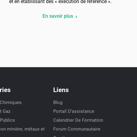
et en établissant des « exécution de référence ».
En savoir plus
ries
Liens
 Chimiques
Blog
Et Gaz
Portail D’assistance
 Publics
Calendrier De Formation
ion minière, métaux et
Forum Communautaire