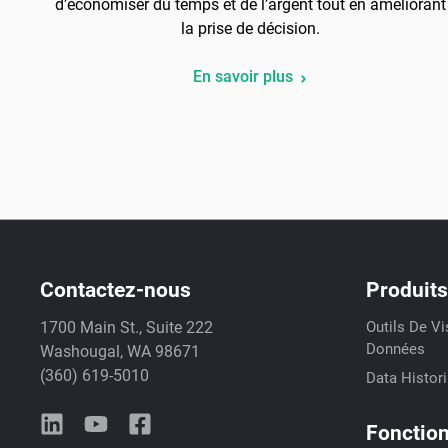
d’économiser du temps et de l’argent tout en améliorant
la prise de décision.
En savoir plus
Contactez-nous
Produits
1700 Main St., Suite 222
Outils De Vi
Données
Washougal, WA 98671
(360) 619-5010
Data Histor
Fonction