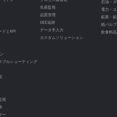
石油・ガ
生産監視
電力・ユ
品質管理
鉱業・鉱
OEE追跡
紙パルプ
データ手入力
ドとKPI
飲食料品
カスタムソリューション
イン
ラブルシューティング
能
監視
跡
サー