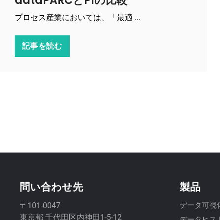
dataPARCとPIの比較
プロセス産業においては、「最適 ...
記事を読む
問い合わせ先
製品
〒101-0047
データ可視
東京都 千代田区内神田1-5-12
データヒス