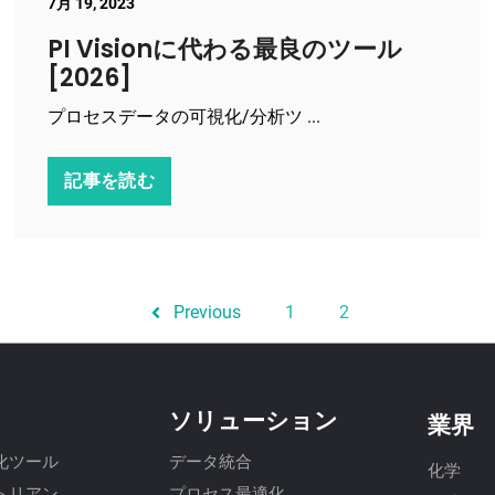
7月 19, 2023
PI Visionに代わる最良のツール
[2026]
プロセスデータの可視化/分析ツ ...
記事を読む
Previous
1
2
ソリューション
業界
化ツール
データ統合
化学
トリアン
プロセス最適化